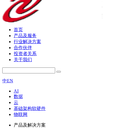
首页
产品及服务
行业解决方案
合作伙伴
投资者关系
关于我们
中
EN
AI
数据
云
基础架构软硬件
物联网
产品及解决方案