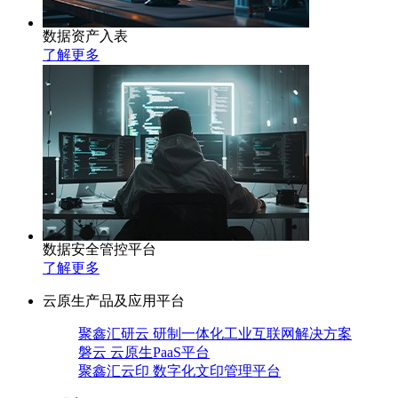
数据资产入表
了解更多
数据安全管控平台
了解更多
云原生产品及应用平台
聚鑫汇研云 研制一体化工业互联网解决方案
磐云 云原生PaaS平台
聚鑫汇云印 数字化文印管理平台